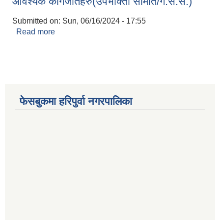
आवश्यक कागजातहरु(उपभोक्ता समिति/गै.स.स.)
Submitted on:
Sun, 06/16/2024 - 17:55
Read more
about योजना भुक्तानिको लागि माग गर्दा पेश गर्नुपर्ने
आवश्यक कागजातहरु(उपभोक्ता समिति/गै.स.स.)
फेसबुकमा हरिपुर्वा नगरपालिका