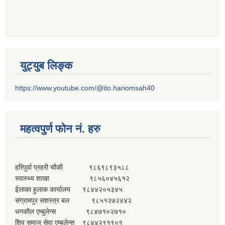
युट्युब लिङ्क
https://www.youtube.com/@ito.hariomsah40
महत्वपुर्ण फोन नं. हरु
हरिपुर्वा प्रहरी चौकी ९८६९८९३५८८
स्वास्थ्य शाखा ९८५६०४५६१२
ईलाका हुलाक कार्यालय ९८४४२०५३४५
संग्रामपुर सशस्त्र बल ९८५१२७२४४२
धनकौल एम्बुलेन्स ९८४७१०२७१०
शिव समाज सेवा एम्बुलेन्स ९८४४२९१९०१