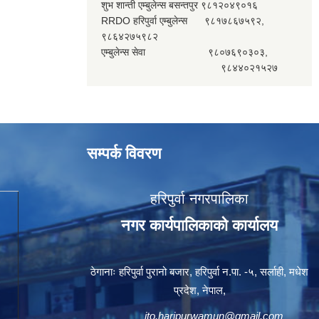
शुभ शान्ती एम्बुलेन्स बसन्तपुर ९८१२०४९०१६
RRDO हरिपुर्वा एम्बुलेन्स ९८१७८६७५९२,
९८६४२७५९८२
एम्बुलेन्स सेवा ९८०७६९०३०३,
९८४४०२१५२७
सम्पर्क विवरण
हरिपुर्वा नगरपालिका
नगर कार्यपालिकाको कार्यालय
ठेगानाः हरिपुर्वा पुरानो बजार, हरिपुर्वा न.पा. -५, सर्लाही, मधेश
प्रदेश, नेपाल,
ito.haripurwamun@gmail.com