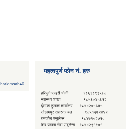
महत्वपुर्ण फोन नं. हरु
o.hariomsah40
हरिपुर्वा प्रहरी चौकी ९८६९८९३५८८
स्वास्थ्य शाखा ९८५६०४५६१२
ईलाका हुलाक कार्यालय ९८४४२०५३४५
संग्रामपुर सशस्त्र बल ९८५१२७२४४२
धनकौल एम्बुलेन्स ९८४७१०२७१०
शिव समाज सेवा एम्बुलेन्स ९८४४२९१९०१