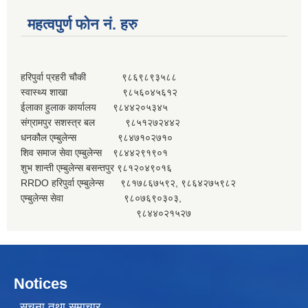
महत्वपुर्ण फोन नं. हरु
हरिपुर्वा प्रहरी चौकी ९८६९८९३५८८
स्वास्थ्य शाखा ९८५६०४५६१२
ईलाका हुलाक कार्यालय ९८४४२०५३४५
संग्रामपुर सशस्त्र बल ९८५१२७२४४२
धनकौल एम्बुलेन्स ९८४७१०२७१०
शिव समाज सेवा एम्बुलेन्स ९८४४२९१९०१
शुभ शान्ती एम्बुलेन्स बसन्तपुर ९८१२०४९०१६
RRDO हरिपुर्वा एम्बुलेन्स ९८१७८६७५९२, ९८६४२७५९८२
एम्बुलेन्स सेवा ९८०७६९०३०३,
९८४४०२१५२७
Notices
सूचना तथा समाचार