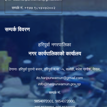
सम्पर्क नं. +९७७ ९८५४०७२००२
सम्पर्क विवरण
हरिपुर्वा नगरपालिका
नगर कार्यपालिकाको कार्यालय
ठेगानाः हरिपुर्वा पुरानो बजार, हरिपुर्वा न.पा. -५, सर्लाही, मधेश प्रदेश, नेपाल,
ito.haripurwamun@gmail.com
info@haripurwamun.gov.np
सम्पर्क नं.
9854072001, 9854072000,