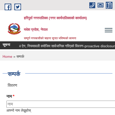
Skip to main content
हरिपुर्वा नगरपालिका (नगर कार्यपालिकाको कार्यालय)
मधेश प्रदेश, नेपाल
सम्पुर्ण नगरबासीको चाहना सुन्दर भविष्यको कामना
सूचना
ो हक सम्बन्धि ऐन, नियमावली वमोजिम सार्वजनिक गरिएको विवरण-proactive disclosure
You are here
Home
» सम्पर्क
सम्पर्क
विवरण
नाम
*
आफ्नो नाम लेख्नुहोस्