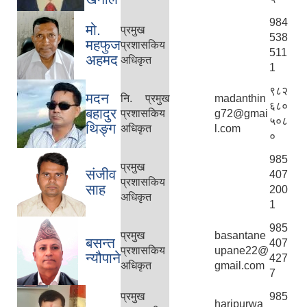
984
मो.
प्रमुख
538
महफुज
प्रशासकिय
511
अहमद
अधिकृत
1
९८२
आ. व. २०७५।०७६ मा स्विकृत भएको सम्पुर्ण वडाहरु १-९ सम्मका योजनाहरु
मदन
नि. प्रमुख
madanthin
६८०
बहादुर
प्रशासकिय
g72@gmai
५०८
आ.व. २०७७/७८को हरिपुर्वा नगरपालिकाको छैठौ नगरसभामा प्रस्तुत बजेट
थिङ्ग
अधिकृत
l.com
०
985
प्रमुख
संजीव
407
प्रशासकिय
साह
200
अधिकृत
1
985
प्रमुख
basantane
बसन्त
407
प्रशासकिय
upane22@
न्यौपाने
427
अधिकृत
gmail.com
7
प्रमुख
985
haripurwa