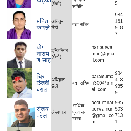
खड्का
न्यायिक
(छैठौ)
5
समिति
984
मनिता
अधिकृत
161
वडा सचिव
काफ्ले
छैठौ
918
7
योग
haripurwa
इन्जिनियर
नाराय
mun@gma
(छैठौ)
ण साह
il.com
984
चिर
baralsuma
अधिकृत
413
ञ्जिवी
वडा सचिव
n300@gm
छैठौ
985
बराल
ail.com
9
acount.hari
985
आर्थिक
संजय
purwamun
503
लेखापाल
प्रशासन
पटेल
@gmail.co
713
शाखा
m
1