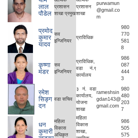
purwamun
लाल
प्रशासन
प्रशासन
@gmail.co
पौडेल
शाखा प्रमुख
शाखा
m
980
प्रमोद
सव
770
कुमार
प्राविधिक
इन्जिनियर
581
यादव
8
986
प्राविधिक,
कृष्णा
सव
087
वडा नं.९
मंडर
इन्जिनियर
444
कार्यालय
3
३ नं. वडा
980
रमेश
rameshsin
कार्यालय,
480
सिङ्ग
वडा सचिव
gdan143@
योजना
203
दन
gmail.com
शाखा
7
महिला
महिला
986
धन
विकास
विकास
505
कुमारी
शाखा,
अधिकृत
575