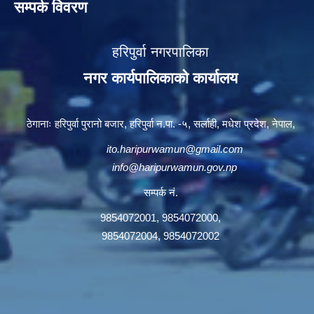
सम्पर्क विवरण
हरिपुर्वा नगरपालिका
नगर कार्यपालिकाको कार्यालय
ठेगानाः हरिपुर्वा पुरानो बजार, हरिपुर्वा न.पा. -५, सर्लाही, मधेश प्रदेश, नेपाल,
ito.haripurwamun@gmail.com
info@haripurwamun.gov.np
सम्पर्क नं.
9854072001, 9854072000,
9854072004, 9854072002