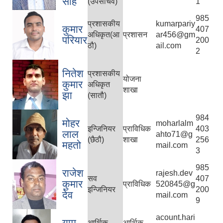
साह
(उपसचिव)
1
985
प्रशासकीय
kumarpariy
कुमार
407
अधिकृत(आ
प्रशासन
ar456@gm
परियार
200
ठौ)
ail.com
2
नितेश
प्रशासकीय
योजना
कुमार
अधिकृत
शाखा
झा
(सातौ)
984
मोहर
moharlalm
इन्जिनियर
प्राविधिक
403
लाल
ahto71@g
(छैठौ)
शाखा
256
महतो
mail.com
3
985
राजेश
rajesh.dev
सव
407
कुमार
प्राविधिक
520845@g
इन्जिनियर
200
देव
mail.com
9
acount.hari
याम
आर्थिक
आर्थिक