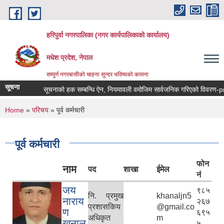
Skip to main content
हरिपुर्वा नगरपालिका (नगर कार्यपालिकाको कार्यालय)
मधेश प्रदेश, नेपाल
सम्पुर्ण नगरबासीको चाहना सुन्दर भविष्यको कामना
सूचना
सूचनाको हक सम्बन्धि ऐन, नियमावली वमोजिम सार्वजनिक गरिएको विवरण-proac
You are here
Home
»
परिचय
» पूर्व कर्मचारी
पूर्व कर्मचारी
फोन
नाम
पद
शाखा
ईमेल
नं
जय
९८५
नि. प्रमुख
khanaljn5
नाराय
२६७
प्रशासकिय
@gmail.co
ण
६९५
अधिकृत
m
खनाल
५