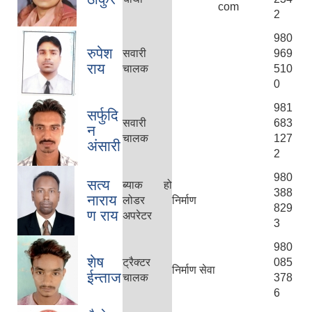
com
2
980
रुपेश
सवारी
969
राय
चालक
510
0
981
सर्फुदि
सवारी
683
न
चालक
127
अंसारी
2
980
सत्य
ब्याक हो
388
नाराय
लोडर
निर्माण
829
ण राय
अपरेटर
3
980
शेष
ट्रैक्टर
085
निर्माण सेवा
ईन्ताज
चालक
378
6