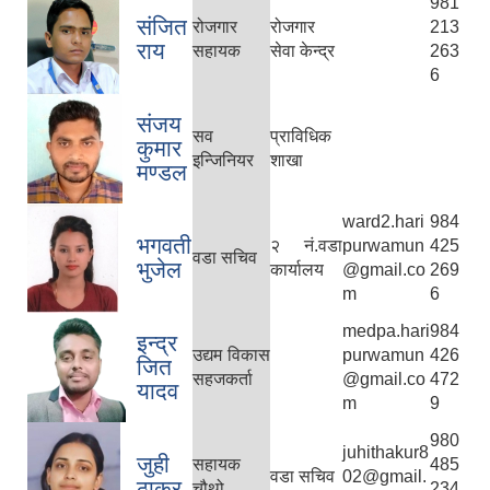
981
संजित
रोजगार
रोजगार
213
राय
सहायक
सेवा केन्द्र
263
6
संजय
सव
प्राविधिक
कुमार
इन्जिनियर
शाखा
मण्डल
ward2.hari
984
भगवती
२ नं.वडा
purwamun
425
वडा सचिव
भुजेल
कार्यालय
@gmail.co
269
m
6
medpa.hari
984
इन्द्र
उद्यम विकास
purwamun
426
जित
सहजकर्ता
@gmail.co
472
यादव
m
9
980
juhithakur8
जुही
सहायक
485
वडा सचिव
02@gmail.
ठाकुर
चौथो
234