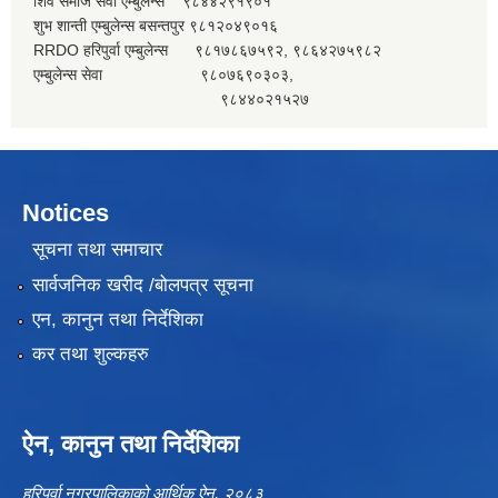
शिव समाज सेवा एम्बुलेन्स ९८४४२९१९०१
शुभ शान्ती एम्बुलेन्स बसन्तपुर ९८१२०४९०१६
RRDO हरिपुर्वा एम्बुलेन्स ९८१७८६७५९२, ९८६४२७५९८२
एम्बुलेन्स सेवा ९८०७६९०३०३,
९८४४०२१५२७
Notices
सूचना तथा समाचार
सार्वजनिक खरीद /बोलपत्र सूचना
एन, कानुन तथा निर्देशिका
कर तथा शुल्कहरु
ऐन, कानुन तथा निर्देशिका
हरिपुर्वा नगरपालिकाको आर्थिक ऐन, २०८३