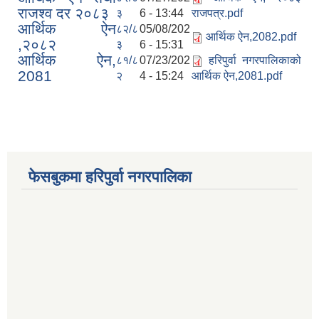
राजश्व दर २०८३
३
6 - 13:44
राजपत्र.pdf
आर्थिक ऐन
८२/८
05/08/202
आर्थिक ऐन,2082.pdf
,२०८२
३
6 - 15:31
आर्थिक ऐन,
८१/८
07/23/202
हरिपुर्वा नगरपालिकाको
2081
२
4 - 15:24
आर्थिक ऐन,2081.pdf
आ. व. २०७५।०७६ मा स्विकृत भएको सम्पुर्ण वडाहरु १-९ सम्मका योजनाहरु
आ.व. २०७७/७८को हरिपुर्वा नगरपालिकाको छैठौ नगरसभामा प्रस्तुत बजेट
फेसबुकमा हरिपुर्वा नगरपालिका