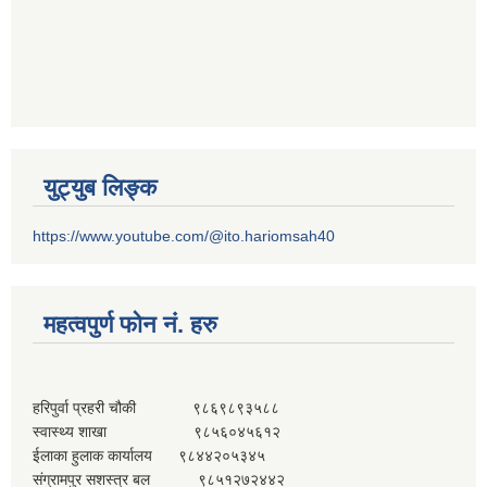
युट्युब लिङ्क
https://www.youtube.com/@ito.hariomsah40
महत्वपुर्ण फोन नं. हरु
हरिपुर्वा प्रहरी चौकी ९८६९८९३५८८
स्वास्थ्य शाखा ९८५६०४५६१२
ईलाका हुलाक कार्यालय ९८४४२०५३४५
संग्रामपुर सशस्त्र बल ९८५१२७२४४२