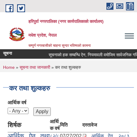
Skip to main content
हरिपुर्वा नगरपालिका (नगर कार्यपालिकाको कार्यालय)
मधेश प्रदेश, नेपाल
सम्पुर्ण नगरबासीको चाहना सुन्दर भविष्यको कामना
सूचना
सूचनाको हक सम्बन्धि ऐन, नियमावली वमोजिम सार्वजनिक गरि
You are here
Home
»
सूचना तथा जानकारी
» कर तथा शुल्कहरु
कर तथा शुल्कहरु
आर्थिक वर्ष
आर्थि
शिर्षक
मिति
दस्तावेज
क वर्ष
आर्थिक ऐन तथा
८२/८
07/27/202
आर्थिक ऐन, २०८३