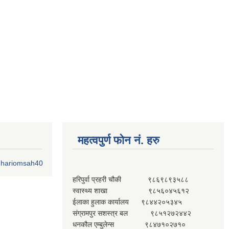
महत्वपुर्ण फोन नं. हरु
o.hariomsah40
हरिपुर्वा प्रहरी चौकी ९८६९८९३५८८
स्वास्थ्य शाखा ९८५६०४५६१२
ईलाका हुलाक कार्यालय ९८४४२०५३४५
संग्रामपुर सशस्त्र बल ९८५१२७२४४२
धनकौल एम्बुलेन्स ९८४७१०२७१०