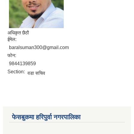
अधिकृत छैठौ
ईमेल:
आ. व. २०७५।०७६ मा स्विकृत भएको सम्पुर्ण वडाहरु १-९ सम्मका योजनाहरु
baralsuman300@gmail.com
आ.व. २०७७/७८को हरिपुर्वा नगरपालिकाको छैठौ नगरसभामा प्रस्तुत बजेट
फोन:
9844139859
Section:
वडा सचिव
फेसबुकमा हरिपुर्वा नगरपालिका