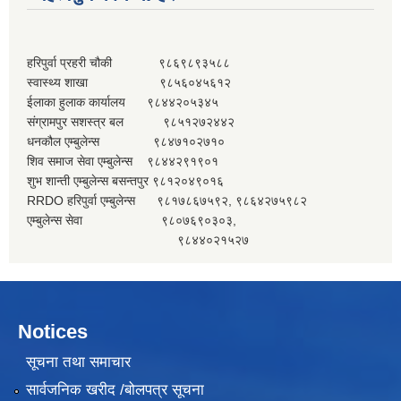
हरिपुर्वा प्रहरी चौकी ९८६९८९३५८८
स्वास्थ्य शाखा ९८५६०४५६१२
ईलाका हुलाक कार्यालय ९८४४२०५३४५
संग्रामपुर सशस्त्र बल ९८५१२७२४४२
धनकौल एम्बुलेन्स ९८४७१०२७१०
शिव समाज सेवा एम्बुलेन्स ९८४४२९१९०१
शुभ शान्ती एम्बुलेन्स बसन्तपुर ९८१२०४९०१६
RRDO हरिपुर्वा एम्बुलेन्स ९८१७८६७५९२, ९८६४२७५९८२
एम्बुलेन्स सेवा ९८०७६९०३०३,
९८४४०२१५२७
Notices
सूचना तथा समाचार
सार्वजनिक खरीद /बोलपत्र सूचना