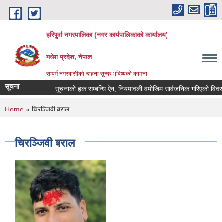
Skip to main content
हरिपुर्वा नगरपालिका (नगर कार्यपालिकाको कार्यालय)
मधेश प्रदेश, नेपाल
सम्पुर्ण नगरबासीको चाहना सुन्दर भविष्यको कामना
सूचना
सूचनाको हक सम्बन्धि ऐन, नियमावली वमोजिम सार्वजनिक गरिएको विवर
You are here
Home
» चिरञ्जिवी बराल
चिरञ्जिवी बराल