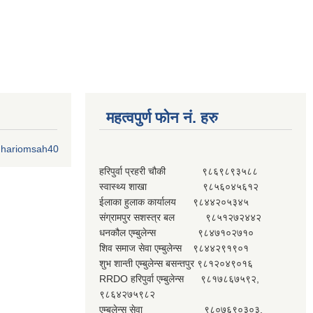
महत्वपुर्ण फोन नं. हरु
o.hariomsah40
हरिपुर्वा प्रहरी चौकी ९८६९८९३५८८
स्वास्थ्य शाखा ९८५६०४५६१२
ईलाका हुलाक कार्यालय ९८४४२०५३४५
संग्रामपुर सशस्त्र बल ९८५१२७२४४२
धनकौल एम्बुलेन्स ९८४७१०२७१०
शिव समाज सेवा एम्बुलेन्स ९८४४२९१९०१
शुभ शान्ती एम्बुलेन्स बसन्तपुर ९८१२०४९०१६
RRDO हरिपुर्वा एम्बुलेन्स ९८१७८६७५९२,
९८६४२७५९८२
एम्बुलेन्स सेवा ९८०७६९०३०३,