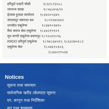
हरिपुर्वा प्रहरी चौकी ९८६९८९३५८८
स्वास्थ्य शाखा ९८५६०४५६१२
ईलाका हुलाक कार्यालय ९८४४२०५३४५
संग्रामपुर सशस्त्र बल ९८५१२७२४४२
धनकौल एम्बुलेन्स ९८४७१०२७१०
शिव समाज सेवा एम्बुलेन्स ९८४४२९१९०१
शुभ शान्ती एम्बुलेन्स बसन्तपुर ९८१२०४९०१६
RRDO हरिपुर्वा एम्बुलेन्स ९८१७८६७५९२, ९८६४२७५९८२
एम्बुलेन्स सेवा ९८०७६९०३०३,
९८४४०२१५२७
Notices
सूचना तथा समाचार
सार्वजनिक खरीद /बोलपत्र सूचना
एन, कानुन तथा निर्देशिका
कर तथा शुल्कहरु