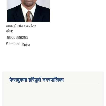
ब्याक हो लोडर अपरेटर
फोन:
आ. व. २०७५।०७६ मा स्विकृत भएको सम्पुर्ण वडाहरु १-९ सम्मका योजनाहरु
9803888293
आ.व. २०७७/७८को हरिपुर्वा नगरपालिकाको छैठौ नगरसभामा प्रस्तुत बजेट
Section:
निर्माण
फेसबुकमा हरिपुर्वा नगरपालिका