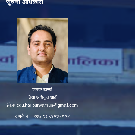
सुचना अधिकारी
जनक काफ्ले
शिक्षा अधिकृत आठौ
ईमेलः
edu.haripurwamun@gmail.com
सम्पर्क नं. +९७७ ९८५४०७२००२