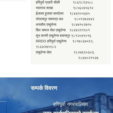
हरिपुर्वा प्रहरी चौकी ९८६९८९३५८८
स्वास्थ्य शाखा ९८५६०४५६१२
ईलाका हुलाक कार्यालय ९८४४२०५३४५
संग्रामपुर सशस्त्र बल ९८५१२७२४४२
धनकौल एम्बुलेन्स ९८४७१०२७१०
शिव समाज सेवा एम्बुलेन्स ९८४४२९१९०१
शुभ शान्ती एम्बुलेन्स बसन्तपुर ९८१२०४९०१६
RRDO हरिपुर्वा एम्बुलेन्स ९८१७८६७५९२,
९८६४२७५९८२
एम्बुलेन्स सेवा ९८०७६९०३०३,
९८४४०२१५२७
सम्पर्क विवरण
हरिपुर्वा नगरपालिका