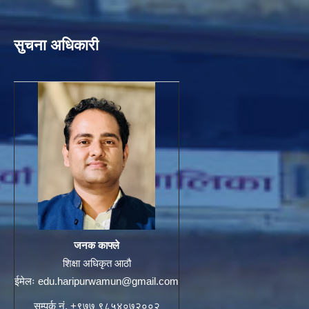
सुचना अधिकारी
जनक काफ्ले
शिक्षा अधिकृत आठौ
ईमेलः
edu.haripurwamun@gmail.com
सम्पर्क नं. +९७७ ९८५४०७२००२