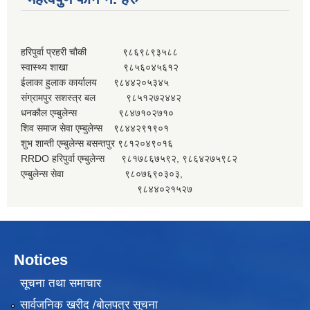
हरिपुर्वा प्रहरी चौकी ९८६९८९३५८८
स्वास्थ्य शाखा ९८५६०४५६१२
ईलाका हुलाक कार्यालय ९८४४२०५३४५
संग्रामपुर सशस्त्र बल ९८५१२७२४४२
धनकौल एम्बुलेन्स ९८४७१०२७१०
शिव समाज सेवा एम्बुलेन्स ९८४४२९१९०१
शुभ शान्ती एम्बुलेन्स बसन्तपुर ९८१२०४९०१६
RRDO हरिपुर्वा एम्बुलेन्स ९८१७८६७५९२, ९८६४२७५९८२
एम्बुलेन्स सेवा ९८०७६९०३०३,
९८४४०२१५२७
Notices
सूचना तथा समाचार
सार्वजनिक खरीद /बोलपत्र सूचना