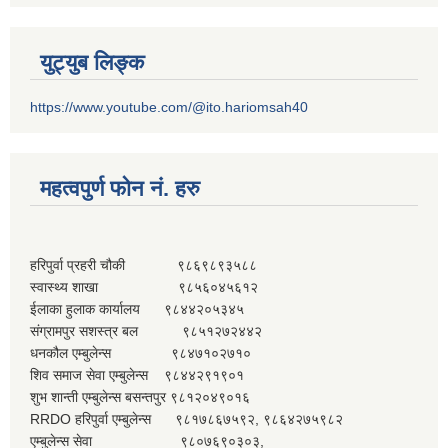
युट्युब लिङ्क
https://www.youtube.com/@ito.hariomsah40
महत्वपुर्ण फोन नं. हरु
हरिपुर्वा प्रहरी चौकी ९८६९८९३५८८
स्वास्थ्य शाखा ९८५६०४५६१२
ईलाका हुलाक कार्यालय ९८४४२०५३४५
संग्रामपुर सशस्त्र बल ९८५१२७२४४२
धनकौल एम्बुलेन्स ९८४७१०२७१०
शिव समाज सेवा एम्बुलेन्स ९८४४२९१९०१
शुभ शान्ती एम्बुलेन्स बसन्तपुर ९८१२०४९०१६
RRDO हरिपुर्वा एम्बुलेन्स ९८१७८६७५९२, ९८६४२७५९८२
एम्बुलेन्स सेवा ९८०७६९०३०३,