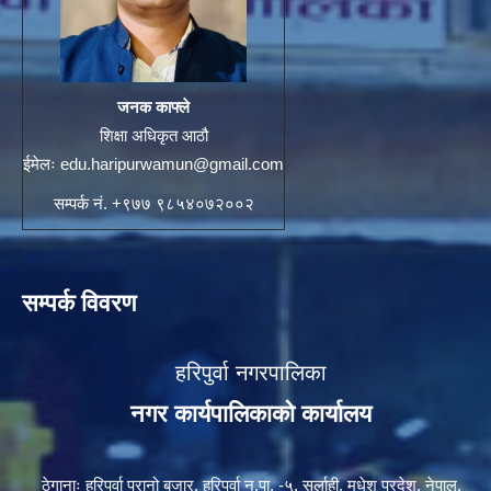
जनक काफ्ले
शिक्षा अधिकृत आठौ
ईमेलः
edu.haripurwamun@gmail.com
सम्पर्क नं. +९७७ ९८५४०७२००२
सम्पर्क विवरण
हरिपुर्वा नगरपालिका
नगर कार्यपालिकाको कार्यालय
ठेगानाः हरिपुर्वा पुरानो बजार, हरिपुर्वा न.पा. -५, सर्लाही, मधेश प्रदेश, नेपाल,