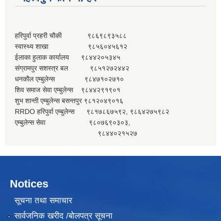
हरिपुर्वा प्रहरी चौकी ९८६९८९३५८८
स्वास्थ्य शाखा ९८५६०४५६१२
ईलाका हुलाक कार्यालय ९८४४२०५३४५
संग्रामपुर सशस्त्र बल ९८५१२७२४४२
धनकौल एम्बुलेन्स ९८४७१०२७१०
शिव समाज सेवा एम्बुलेन्स ९८४४२९१९०१
शुभ शान्ती एम्बुलेन्स बसन्तपुर ९८१२०४९०१६
RRDO हरिपुर्वा एम्बुलेन्स ९८१७८६७५९२, ९८६४२७५९८२
एम्बुलेन्स सेवा ९८०७६९०३०३,
९८४४०२१५२७
Notices
सूचना तथा समाचार
सार्वजनिक खरीद /बोलपत्र सूचना