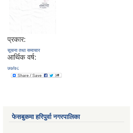
प्रकार:
आ. व. २०७५।०७६ मा स्विकृत भएको सम्पुर्ण वडाहरु १-९ सम्मका योजनाहरु
सूचना तथा समाचार
आ.व. २०७७/७८को हरिपुर्वा नगरपालिकाको छैठौ नगरसभामा प्रस्तुत बजेट
आर्थिक वर्ष:
७७/७८
फेसबुकमा हरिपुर्वा नगरपालिका