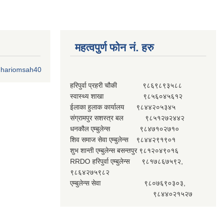
महत्वपुर्ण फोन नं. हरु
o.hariomsah40
हरिपुर्वा प्रहरी चौकी ९८६९८९३५८८
स्वास्थ्य शाखा ९८५६०४५६१२
ईलाका हुलाक कार्यालय ९८४४२०५३४५
संग्रामपुर सशस्त्र बल ९८५१२७२४४२
धनकौल एम्बुलेन्स ९८४७१०२७१०
शिव समाज सेवा एम्बुलेन्स ९८४४२९१९०१
शुभ शान्ती एम्बुलेन्स बसन्तपुर ९८१२०४९०१६
RRDO हरिपुर्वा एम्बुलेन्स ९८१७८६७५९२,
९८६४२७५९८२
एम्बुलेन्स सेवा ९८०७६९०३०३,
९८४४०२१५२७