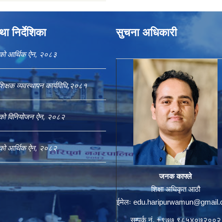
ा निर्देशिका
सुचना अधिकारी
काको आर्थिक ऐन, २०८३
शिक्षक व्यवस्थापन कार्यविधि,२०८१
काको विनियोजन ऐन, २०८२
काको आर्थिक ऐन, २०८२
जनक काफ्ले
शिक्षा अधिकृत आठौ
ईमेलः
edu.haripurwamun@gmail
सम्पर्क नं. +९७७ ९८५४०७२००२