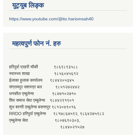
युट्युब लिङ्क
https://www.youtube.com/@ito.hariomsah40
महत्वपुर्ण फोन नं. हरु
हरिपुर्वा प्रहरी चौकी ९८६९८९३५८८
स्वास्थ्य शाखा ९८५६०४५६१२
ईलाका हुलाक कार्यालय ९८४४२०५३४५
संग्रामपुर सशस्त्र बल ९८५१२७२४४२
धनकौल एम्बुलेन्स ९८४७१०२७१०
शिव समाज सेवा एम्बुलेन्स ९८४४२९१९०१
शुभ शान्ती एम्बुलेन्स बसन्तपुर ९८१२०४९०१६
RRDO हरिपुर्वा एम्बुलेन्स ९८१७८६७५९२, ९८६४२७५९८२
एम्बुलेन्स सेवा ९८०७६९०३०३,
९८४४०२१५२७