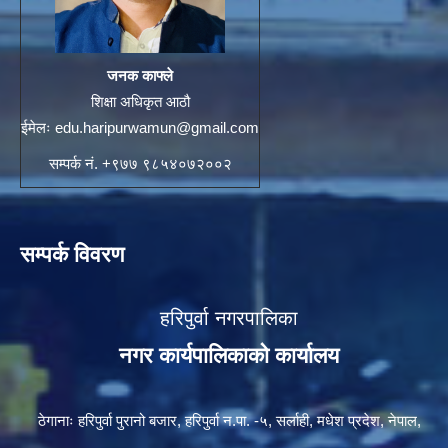
जनक काफ्ले
शिक्षा अधिकृत आठौ
ईमेलः
edu.haripurwamun@gmail.com
सम्पर्क नं. +९७७ ९८५४०७२००२
सम्पर्क विवरण
हरिपुर्वा नगरपालिका
नगर कार्यपालिकाको कार्यालय
ठेगानाः हरिपुर्वा पुरानो बजार, हरिपुर्वा न.पा. -५, सर्लाही, मधेश प्रदेश, नेपाल,