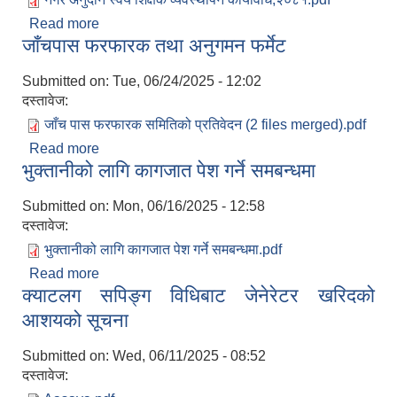
Read more
about नगर अनुदान स्वयं शिक्षक व्यवस्थापन
जाँचपास फरफारक तथा अनुगमन फर्मेट
कार्यविधि,२०८१
Submitted on:
Tue, 06/24/2025 - 12:02
दस्तावेज:
आ. व. २०७५।०७६ मा स्विकृत भएको सम्पुर्ण वडाहरु १-९ सम्मका योजनाहरु
जाँच पास फरफारक समितिको प्रतिवेदन (2 files merged).pdf
Read more
about जाँचपास फरफारक तथा अनुगमन फर्मेट
आ.व. २०७७/७८को हरिपुर्वा नगरपालिकाको छैठौ नगरसभामा प्रस्तुत बजेट
भुक्तानीको लागि कागजात पेश गर्ने समबन्धमा
Submitted on:
Mon, 06/16/2025 - 12:58
दस्तावेज:
भुक्तानीको लागि कागजात पेश गर्ने समबन्धमा.pdf
Read more
about भुक्तानीको लागि कागजात पेश गर्ने समबन्धमा
क्याटलग सपिङ्ग विधिबाट जेनेरेटर खरिदको
आशयको सूचना
Submitted on:
Wed, 06/11/2025 - 08:52
दस्तावेज: