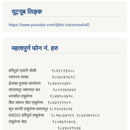
युट्युब लिङ्क
https://www.youtube.com/@ito.hariomsah40
महत्वपुर्ण फोन नं. हरु
हरिपुर्वा प्रहरी चौकी ९८६९८९३५८८
स्वास्थ्य शाखा ९८५६०४५६१२
ईलाका हुलाक कार्यालय ९८४४२०५३४५
संग्रामपुर सशस्त्र बल ९८५१२७२४४२
धनकौल एम्बुलेन्स ९८४७१०२७१०
शिव समाज सेवा एम्बुलेन्स ९८४४२९१९०१
शुभ शान्ती एम्बुलेन्स बसन्तपुर ९८१२०४९०१६
RRDO हरिपुर्वा एम्बुलेन्स ९८१७८६७५९२, ९८६४२७५९८२
एम्बुलेन्स सेवा ९८०७६९०३०३,
९८४४०२१५२७