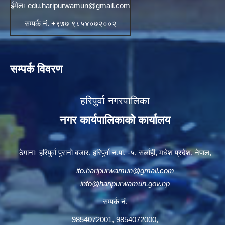
ईमेलः
edu.haripurwamun@gmail.com
सम्पर्क नं. +९७७ ९८५४०७२००२
सम्पर्क विवरण
हरिपुर्वा नगरपालिका
नगर कार्यपालिकाको कार्यालय
ठेगानाः हरिपुर्वा पुरानो बजार, हरिपुर्वा न.पा. -५, सर्लाही, मधेश प्रदेश, नेपाल,
ito.haripurwamun@gmail.com
info@haripurwamun.gov.np
सम्पर्क नं.
9854072001, 9854072000,