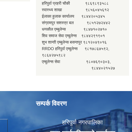
हरिपुर्वा प्रहरी चौकी ९८६९८९३५८८
स्वास्थ्य शाखा ९८५६०४५६१२
ईलाका हुलाक कार्यालय ९८४४२०५३४५
संग्रामपुर सशस्त्र बल ९८५१२७२४४२
धनकौल एम्बुलेन्स ९८४७१०२७१०
शिव समाज सेवा एम्बुलेन्स ९८४४२९१९०१
शुभ शान्ती एम्बुलेन्स बसन्तपुर ९८१२०४९०१६
RRDO हरिपुर्वा एम्बुलेन्स ९८१७८६७५९२,
९८६४२७५९८२
एम्बुलेन्स सेवा ९८०७६९०३०३,
९८४४०२१५२७
सम्पर्क विवरण
हरिपुर्वा नगरपालिका