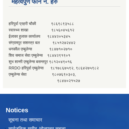
महत्वपुर्ण फोन नं. हरु
हरिपुर्वा प्रहरी चौकी ९८६९८९३५८८
स्वास्थ्य शाखा ९८५६०४५६१२
ईलाका हुलाक कार्यालय ९८४४२०५३४५
संग्रामपुर सशस्त्र बल ९८५१२७२४४२
धनकौल एम्बुलेन्स ९८४७१०२७१०
शिव समाज सेवा एम्बुलेन्स ९८४४२९१९०१
शुभ शान्ती एम्बुलेन्स बसन्तपुर ९८१२०४९०१६
RRDO हरिपुर्वा एम्बुलेन्स ९८१७८६७५९२, ९८६४२७५९८२
एम्बुलेन्स सेवा ९८०७६९०३०३,
९८४४०२१५२७
Notices
सूचना तथा समाचार
सार्वजनिक खरीद /बोलपत्र सूचना