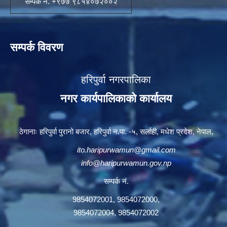
सम्पर्क नं. +९७७ ९८५४०७२००२
सम्पर्क विवरण
हरिपुर्वा नगरपालिका
नगर कार्यपालिकाको कार्यालय
ठेगानाः हरिपुर्वा पुरानो बजार, हरिपुर्वा न.पा. -५, सर्लाही, मधेश प्रदेश, नेपाल,
ito.haripurwamun@gmail.com
info@haripurwamun.gov.np
सम्पर्क नं.
9854072001, 9854072000,
9854072004, 9854072002