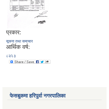
प्रकार:
आ. व. २०७५।०७६ मा स्विकृत भएको सम्पुर्ण वडाहरु १-९ सम्मका योजनाहरु
सूचना तथा समाचार
आ.व. २०७७/७८को हरिपुर्वा नगरपालिकाको छैठौ नगरसभामा प्रस्तुत बजेट
आर्थिक वर्ष:
८२/८३
फेसबुकमा हरिपुर्वा नगरपालिका