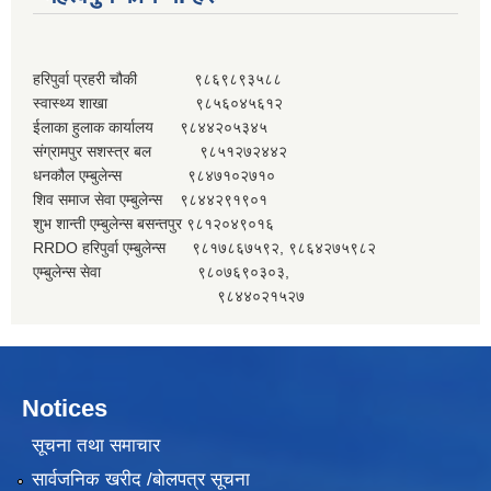
हरिपुर्वा प्रहरी चौकी ९८६९८९३५८८
स्वास्थ्य शाखा ९८५६०४५६१२
ईलाका हुलाक कार्यालय ९८४४२०५३४५
संग्रामपुर सशस्त्र बल ९८५१२७२४४२
धनकौल एम्बुलेन्स ९८४७१०२७१०
शिव समाज सेवा एम्बुलेन्स ९८४४२९१९०१
शुभ शान्ती एम्बुलेन्स बसन्तपुर ९८१२०४९०१६
RRDO हरिपुर्वा एम्बुलेन्स ९८१७८६७५९२, ९८६४२७५९८२
एम्बुलेन्स सेवा ९८०७६९०३०३,
९८४४०२१५२७
Notices
सूचना तथा समाचार
सार्वजनिक खरीद /बोलपत्र सूचना