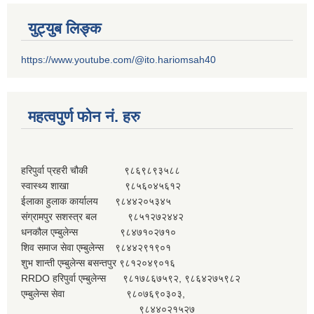
युट्युब लिङ्क
https://www.youtube.com/@ito.hariomsah40
महत्वपुर्ण फोन नं. हरु
हरिपुर्वा प्रहरी चौकी ९८६९८९३५८८
स्वास्थ्य शाखा ९८५६०४५६१२
ईलाका हुलाक कार्यालय ९८४४२०५३४५
संग्रामपुर सशस्त्र बल ९८५१२७२४४२
धनकौल एम्बुलेन्स ९८४७१०२७१०
शिव समाज सेवा एम्बुलेन्स ९८४४२९१९०१
शुभ शान्ती एम्बुलेन्स बसन्तपुर ९८१२०४९०१६
RRDO हरिपुर्वा एम्बुलेन्स ९८१७८६७५९२, ९८६४२७५९८२
एम्बुलेन्स सेवा ९८०७६९०३०३,
९८४४०२१५२७