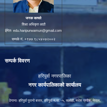
जनक काफ्ले
शिक्षा अधिकृत आठौ
ईमेलः
edu.haripurwamun@gmail.com
सम्पर्क नं. +९७७ ९८५४०७२००२
सम्पर्क विवरण
हरिपुर्वा नगरपालिका
नगर कार्यपालिकाको कार्यालय
ठेगानाः हरिपुर्वा पुरानो बजार, हरिपुर्वा न.पा. -५, सर्लाही, मधेश प्रदेश, नेपाल,