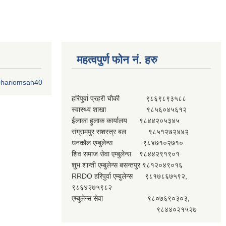
महत्वपुर्ण फोन नं. हरु
o.hariomsah40
हरिपुर्वा प्रहरी चौकी ९८६९८९३५८८
स्वास्थ्य शाखा ९८५६०४५६१२
ईलाका हुलाक कार्यालय ९८४४२०५३४५
संग्रामपुर सशस्त्र बल ९८५१२७२४४२
धनकौल एम्बुलेन्स ९८४७१०२७१०
शिव समाज सेवा एम्बुलेन्स ९८४४२९१९०१
शुभ शान्ती एम्बुलेन्स बसन्तपुर ९८१२०४९०१६
RRDO हरिपुर्वा एम्बुलेन्स ९८१७८६७५९२,
९८६४२७५९८२
एम्बुलेन्स सेवा ९८०७६९०३०३,
९८४४०२१५२७