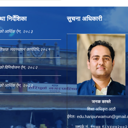
ा निर्देशिका
सुचना अधिकारी
काको आर्थिक ऐन, २०८३
शिक्षक व्यवस्थापन कार्यविधि,२०८१
काको विनियोजन ऐन, २०८२
काको आर्थिक ऐन, २०८२
जनक काफ्ले
शिक्षा अधिकृत आठौ
ईमेलः
edu.haripurwamun@gmail
सम्पर्क नं. +९७७ ९८५४०७२००२