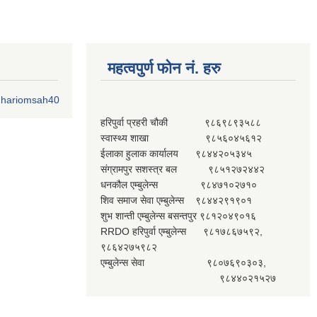
महत्वपुर्ण फोन नं. हरु
o.hariomsah40
हरिपुर्वा प्रहरी चौकी ९८६९८९३५८८
स्वास्थ्य शाखा ९८५६०४५६१२
ईलाका हुलाक कार्यालय ९८४४२०५३४५
संग्रामपुर सशस्त्र बल ९८५१२७२४४२
धनकौल एम्बुलेन्स ९८४७१०२७१०
शिव समाज सेवा एम्बुलेन्स ९८४४२९१९०१
शुभ शान्ती एम्बुलेन्स बसन्तपुर ९८१२०४९०१६
RRDO हरिपुर्वा एम्बुलेन्स ९८१७८६७५९२,
९८६४२७५९८२
एम्बुलेन्स सेवा ९८०७६९०३०३,
९८४४०२१५२७