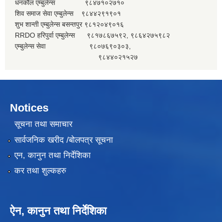
धनकौल एम्बुलेन्स ९८४७१०२७१०
शिव समाज सेवा एम्बुलेन्स ९८४४२९१९०१
शुभ शान्ती एम्बुलेन्स बसन्तपुर ९८१२०४९०१६
RRDO हरिपुर्वा एम्बुलेन्स ९८१७८६७५९२, ९८६४२७५९८२
एम्बुलेन्स सेवा ९८०७६९०३०३,
९८४४०२१५२७
Notices
सूचना तथा समाचार
सार्वजनिक खरीद /बोलपत्र सूचना
एन, कानुन तथा निर्देशिका
कर तथा शुल्कहरु
ऐन, कानुन तथा निर्देशिका