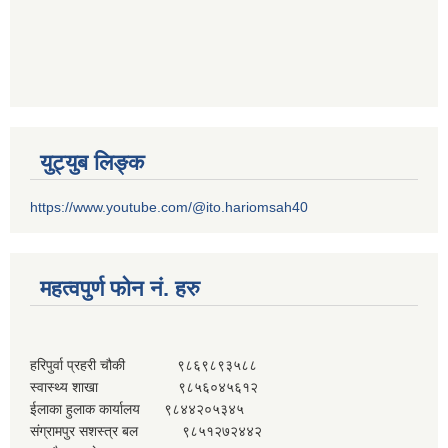
युट्युब लिङ्क
https://www.youtube.com/@ito.hariomsah40
महत्वपुर्ण फोन नं. हरु
हरिपुर्वा प्रहरी चौकी ९८६९८९३५८८
स्वास्थ्य शाखा ९८५६०४५६१२
ईलाका हुलाक कार्यालय ९८४४२०५३४५
संग्रामपुर सशस्त्र बल ९८५१२७२४४२