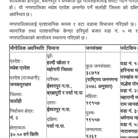
साविकका हरिपुर्वा, बसन्तपुर र धनकौल पूर्व गाविसहरूलाई समेटी गठन गर
हो। यो नगरपालिका मधेश प्रदेश अन्तर्गत पर्ने सर्लाही जिल्ला को दक्षिण–पू
अवस्थित छ।
नगरपालिकालाई प्रशासनिक रूपमा ९ वटा वडामा विभाजन गरिएको छ।
व्यापारिक तथा प्रशासनिक केन्द्र हरिपुर्वा बजार वडा नं. ५ मा र
नगरपालिकाको कार्यालय स्थापना गरिएको छ।
आ. व. २०७५।०७६ मा स्विकृत भएको सम्पुर्ण वडाहरु १-९ सम्मका योजनाहरु
भौगोलिक अवस्थिति
सिमाना
जनसंख्या
पर्यटकिय क
आ.व. २०७७/७८को हरिपुर्वा नगरपालिकाको छैठौ नगरसभामा प्रस्तुत बजेट
पूर्वः
प्रदेश ः
हल्दी खोला र
वडा नं. १ः
कुल जनसंख्या:
मधेश प्रदेश
महोत्तरी जिल्ला
हरिनाथ मह
३८७१४
परमहंस मन
प्रदेश (राजधानी):
पश्चिमः
(राष्ट्रिय जनगणना
सल्हेश पोख
जनकपुरधाम
ईश्‍वरपुर न.पा.,
२०७८ अनुसार)
वडा नं. २ः
ब्रह्मपुरी र पर्सा गा.पा
जिल्लाः
महिलाः
महारानी मन
सर्लाही
उत्तरः
१९१५७
राम जानक
ईश्‍वरपुर न.पा.
निर्वाचन क्षेत्रः
वडा नं. ३ः
पुरुषः
नं. २
धर्मनाथ मह
दक्षिणः
१९५५७
वडा नं. ५ः
पर्सा गा.पा.
क्षेत्रफलः
जनघनत्व:
नारायणदा
३०.५० वर्ग किमि
१२६९