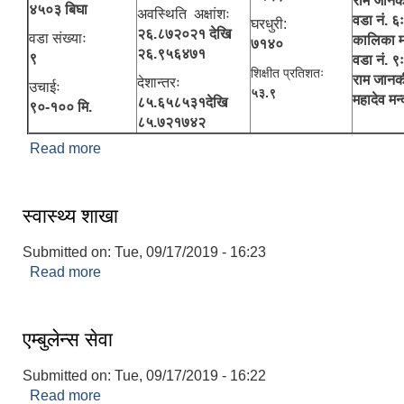
राम जानक
४५०३ बिघा
अवस्थिति अक्षांशः
वडा नं. ६ः
घरधुरी:
२६.८७२०२१ देखि
वडा संख्याः
कालिका म
७१४०
२६.९५६४७१
९
वडा नं. ९ः
शिक्षीत प्रतिशतः
राम जानकी
देशान्तरः
उचाईः
५३.९
महादेव मन्
८५.६५८५३१देखि
९०-१०० मि.
८५.७२१७४२
Read more
about संक्षिप्त परिचय
स्वास्थ्य शाखा
Submitted on:
Tue, 09/17/2019 - 16:23
Read more
about स्वास्थ्य शाखा
एम्बुलेन्स सेवा
Submitted on:
Tue, 09/17/2019 - 16:22
Read more
about एम्बुलेन्स सेवा