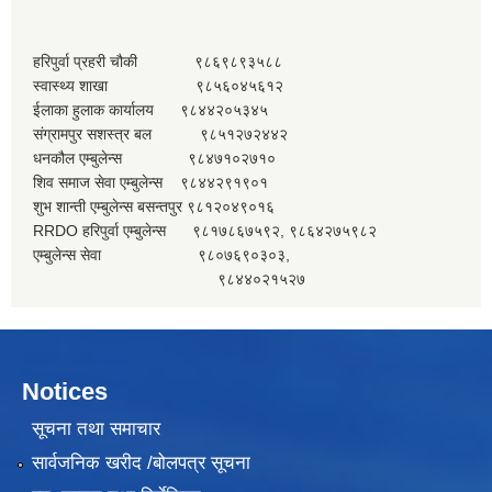
हरिपुर्वा प्रहरी चौकी ९८६९८९३५८८
स्वास्थ्य शाखा ९८५६०४५६१२
ईलाका हुलाक कार्यालय ९८४४२०५३४५
संग्रामपुर सशस्त्र बल ९८५१२७२४४२
धनकौल एम्बुलेन्स ९८४७१०२७१०
शिव समाज सेवा एम्बुलेन्स ९८४४२९१९०१
शुभ शान्ती एम्बुलेन्स बसन्तपुर ९८१२०४९०१६
RRDO हरिपुर्वा एम्बुलेन्स ९८१७८६७५९२, ९८६४२७५९८२
एम्बुलेन्स सेवा ९८०७६९०३०३,
९८४४०२१५२७
Notices
सूचना तथा समाचार
सार्वजनिक खरीद /बोलपत्र सूचना