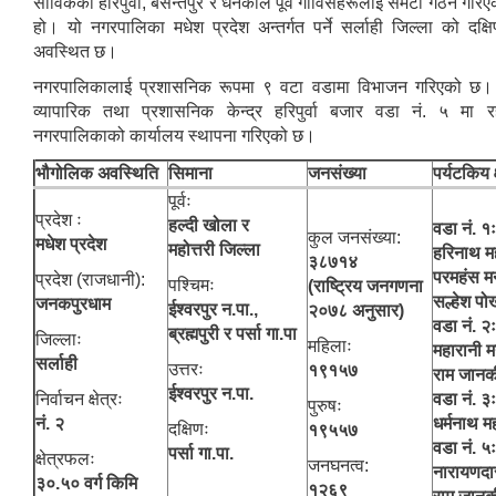
साविकका हरिपुर्वा, बसन्तपुर र धनकौल पूर्व गाविसहरूलाई समेटी गठन गर
हो। यो नगरपालिका मधेश प्रदेश अन्तर्गत पर्ने सर्लाही जिल्ला को दक्षिण–पू
अवस्थित छ।
नगरपालिकालाई प्रशासनिक रूपमा ९ वटा वडामा विभाजन गरिएको छ।
व्यापारिक तथा प्रशासनिक केन्द्र हरिपुर्वा बजार वडा नं. ५ मा र
नगरपालिकाको कार्यालय स्थापना गरिएको छ।
आ. व. २०७५।०७६ मा स्विकृत भएको सम्पुर्ण वडाहरु १-९ सम्मका योजनाहरु
भौगोलिक अवस्थिति
सिमाना
जनसंख्या
पर्यटकिय क
आ.व. २०७७/७८को हरिपुर्वा नगरपालिकाको छैठौ नगरसभामा प्रस्तुत बजेट
पूर्वः
प्रदेश ः
हल्दी खोला र
वडा नं. १ः
कुल जनसंख्या:
मधेश प्रदेश
महोत्तरी जिल्ला
हरिनाथ मह
३८७१४
परमहंस मन
प्रदेश (राजधानी):
पश्चिमः
(राष्ट्रिय जनगणना
सल्हेश पोख
जनकपुरधाम
ईश्‍वरपुर न.पा.,
२०७८ अनुसार)
वडा नं. २ः
ब्रह्मपुरी र पर्सा गा.पा
जिल्लाः
महिलाः
महारानी मन
सर्लाही
उत्तरः
१९१५७
राम जानक
ईश्‍वरपुर न.पा.
निर्वाचन क्षेत्रः
वडा नं. ३ः
पुरुषः
नं. २
धर्मनाथ मह
दक्षिणः
१९५५७
वडा नं. ५ः
पर्सा गा.पा.
क्षेत्रफलः
जनघनत्व:
नारायणदा
३०.५० वर्ग किमि
१२६९