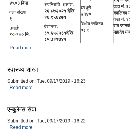
राम जानक
४५०३ बिघा
अवस्थिति अक्षांशः
वडा नं. ६ः
घरधुरी:
२६.८७२०२१ देखि
वडा संख्याः
कालिका म
७१४०
२६.९५६४७१
९
वडा नं. ९ः
शिक्षीत प्रतिशतः
राम जानकी
देशान्तरः
उचाईः
५३.९
महादेव मन्
८५.६५८५३१देखि
९०-१०० मि.
८५.७२१७४२
Read more
about संक्षिप्त परिचय
स्वास्थ्य शाखा
Submitted on:
Tue, 09/17/2019 - 16:23
Read more
about स्वास्थ्य शाखा
एम्बुलेन्स सेवा
Submitted on:
Tue, 09/17/2019 - 16:22
Read more
about एम्बुलेन्स सेवा